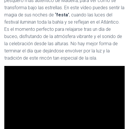
pesquero más auténtico de Madeira, para ver cómo se
transforma bajo las estrellas. En este vídeo puedes sentir la
magia de sus noches de
‘festa’
, cuando las luces del
festival iluminan toda la bahía y se reflejan en el Atlántico.
Es el momento perfecto para relajarse tras un día de
buceo, disfrutando de la atmósfera vibrante y el sonido de
la celebración desde las alturas. No hay mejor forma de
terminar el día que dejándose envolver por la luz y la
tradición de este rincón tan especial de la isla.