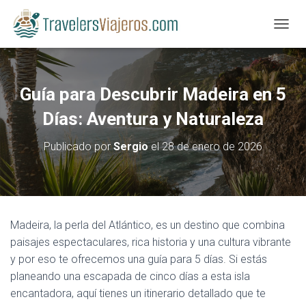
CAMBI
Guía para Descubrir Madeira en 5
Días: Aventura y Naturaleza
Publicado por
Sergio
el
28 de enero de 2026
Madeira, la perla del Atlántico, es un destino que combina
paisajes espectaculares, rica historia y una cultura vibrante
y por eso te ofrecemos una guía para 5 días. Si estás
planeando una escapada de cinco días a esta isla
encantadora, aquí tienes un itinerario detallado que te