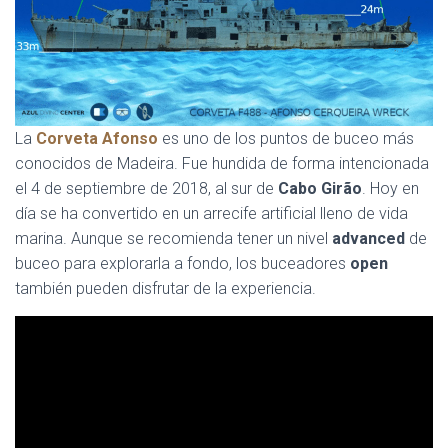
La
Corveta Afonso
es uno de los puntos de buceo más
conocidos de Madeira. Fue hundida de forma intencionada
el 4 de septiembre de 2018, al sur de
Cabo Girão
. Hoy en
día se ha convertido en un arrecife artificial lleno de vida
marina. Aunque se recomienda tener un nivel
advanced
de
buceo para explorarla a fondo, los buceadores
open
también pueden disfrutar de la experiencia.