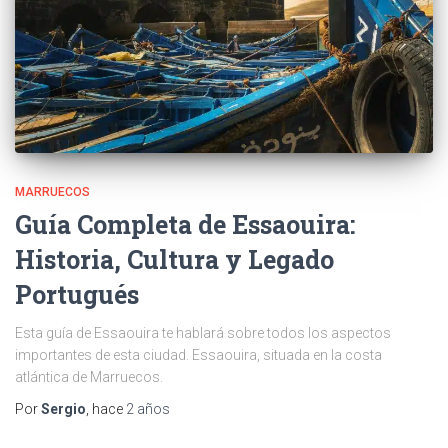
MARRUECOS
Guía Completa de Essaouira:
Historia, Cultura y Legado
Portugués
Esta guía de Essaouira te hablará sobre todos los aspectos
importantes de esta ciudad. Essaouira, situada en la costa
atlántica de Marruecos.
Por
Sergio
, hace
2 años