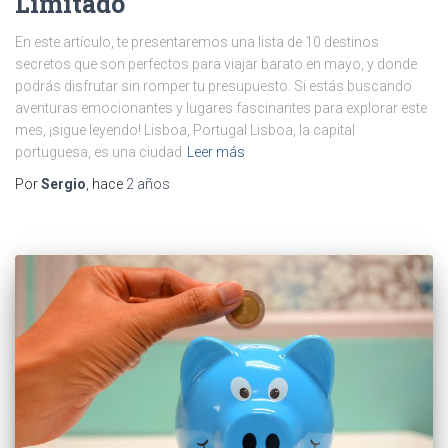
Limitado
En este artículo, te presentaremos una lista de 10 destinos
secretos que son perfectos para viajar barato en mayo, y donde
podrás disfrutar sin romper tu presupuesto. Si estás buscando
aventuras emocionantes y lugares fascinantes para explorar este
mes, ¡sigue leyendo! Lisboa, Portugal Lisboa, la capital
portuguesa, es una ciudad
Leer más
Por
Sergio
, hace
2 años