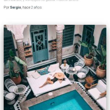
Por
Sergio
, hace
2 años