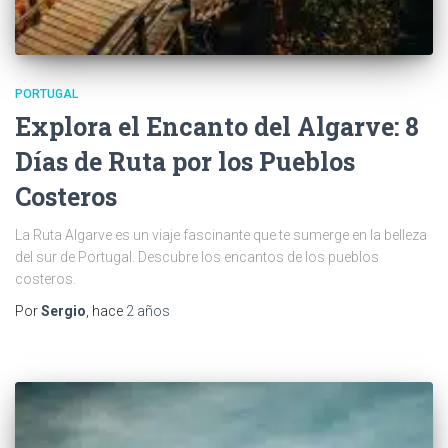
PORTUGAL
Explora el Encanto del Algarve: 8
Días de Ruta por los Pueblos
Costeros
La Ruta Algarve es un viaje fascinante que te sumerge en la belleza
del sur de Portugal. Descubre los encantos de los pueblos
costeros.
Por
Sergio
, hace
2 años