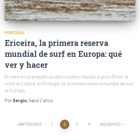
PORTUGAL
Ericeira, la primera reserva
mundial de surf en Europa: qué
ver y hacer
Ericeira es un pequeño pueblo costero situado a unos 50 km al
norte de Lisboa, en Portugal, es la primera reserva mundial de surf
en Europa.
Por
Sergio
, hace
2 años
Paginación
ANTERIORES
1
2
3
4
SIGUIENTES