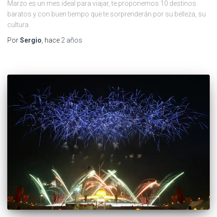
Marzo es un mes ideal para viajar, te proponemos 10 destinos
baratos y con buen tiempo que te sorprenderán por su belleza, su
cultura.
Por
Sergio
, hace
2 años