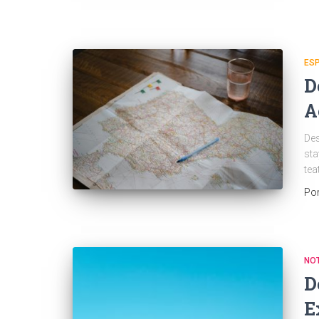
ES
D
A
Des
sta
tea
Po
NOT
D
E