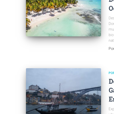
O
Des
Dom
mul
bio
nat
Po
PO
D
G
E
Exp