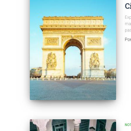
C
Exp
maj
pas
Po
NOT