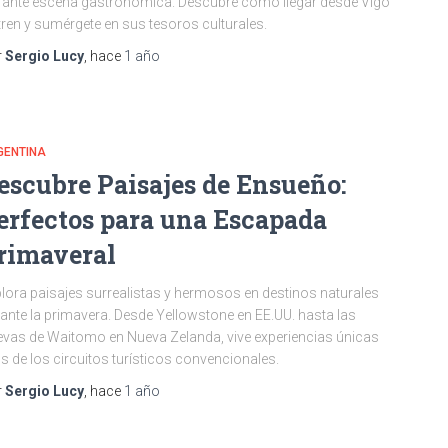
rante escena gastronómica. Descubre cómo llegar desde Vigo
tren y sumérgete en sus tesoros culturales.
r
Sergio Lucy
, hace
1 año
GENTINA
escubre Paisajes de Ensueño:
erfectos para una Escapada
rimaveral
lora paisajes surrealistas y hermosos en destinos naturales
ante la primavera. Desde Yellowstone en EE.UU. hasta las
vas de Waitomo en Nueva Zelanda, vive experiencias únicas
os de los circuitos turísticos convencionales.
r
Sergio Lucy
, hace
1 año