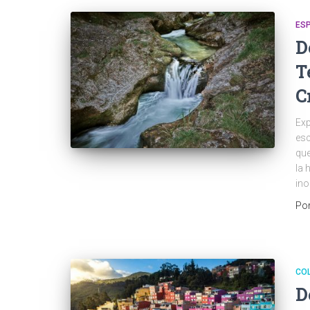
ES
D
T
C
Exp
esc
que
la 
ino
Po
CO
D