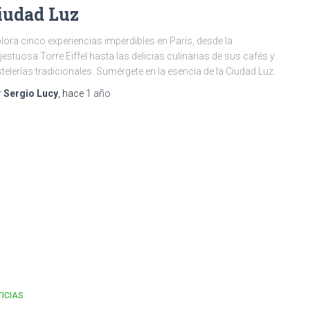
iudad Luz
lora cinco experiencias imperdibles en París, desde la
estuosa Torre Eiffel hasta las delicias culinarias de sus cafés y
telerías tradicionales. Sumérgete en la esencia de la Ciudad Luz.
r
Sergio Lucy
, hace
1 año
ICIAS