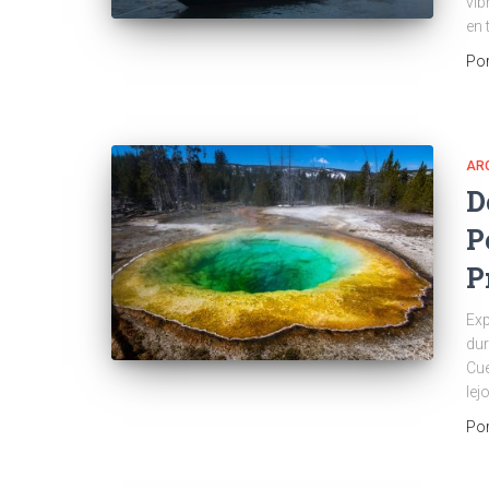
vib
en 
Po
AR
D
P
P
Exp
dur
Cue
lej
Po