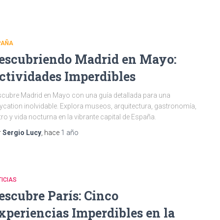
PAÑA
escubriendo Madrid en Mayo:
ctividades Imperdibles
cubre Madrid en Mayo con una guía detallada para una
ycation inolvidable. Explora museos, arquitectura, gastronomía,
tro y vida nocturna en la vibrante capital de España.
r
Sergio Lucy
, hace
1 año
ICIAS
escubre París: Cinco
xperiencias Imperdibles en la