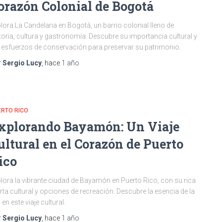
orazón Colonial de Bogotá
lora La Candelaria en Bogotá, un barrio colonial lleno de
toria, cultura y gastronomía. Descubre su importancia cultural y
 esfuerzos de conservación para preservar su patrimonio.
r
Sergio Lucy
, hace
1 año
ERTO RICO
xplorando Bayamón: Un Viaje
ultural en el Corazón de Puerto
ico
lora la vibrante ciudad de Bayamón en Puerto Rico, con su rica
rta cultural y opciones de recreación. Descubre la esencia de la
a en este viaje cultural.
r
Sergio Lucy
, hace
1 año