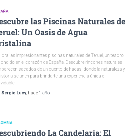
PAÑA
escubre las Piscinas Naturales de
eruel: Un Oasis de Agua
ristalina
lora las impresionantes piscinas naturales de Teruel, un tesoro
ondido en el corazón de España. Descubre rincones naturales
 parecen sacados de un cuento de hadas, donde la naturaleza y
historia se unen para brindarte una experiencia única e
lvidable.
r
Sergio Lucy
, hace
1 año
LOMBIA
escubriendo La Candelaria: El