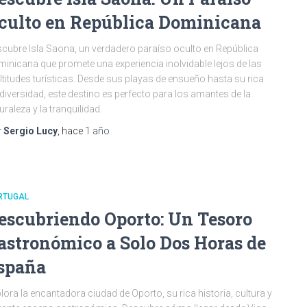
culto en República Dominicana
cubre Isla Saona, un verdadero paraíso oculto en República
inicana que promete una experiencia inolvidable lejos de las
titudes turísticas. Desde sus playas de ensueño hasta su rica
diversidad, este destino es perfecto para los amantes de la
uraleza y la tranquilidad.
r
Sergio Lucy
, hace
1 año
RTUGAL
escubriendo Oporto: Un Tesoro
astronómico a Solo Dos Horas de
spaña
lora la encantadora ciudad de Oporto, su rica historia, cultura y