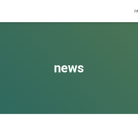
P
news