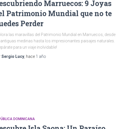
escubriendo Marruecos: 9 Joyas
el Patrimonio Mundial que no te
uedes Perder
lora las maravillas del Patrimonio Mundial en Marruecos, desde
 antiguas medinas hasta los impresionantes paisajes naturales.
epárate para un viaje inolvidable!
r
Sergio Lucy
, hace
1 año
PÚBLICA DOMINICANA
escubre Isla Saona: Un Paraíso