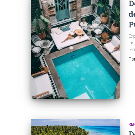
D
d
P
Exp
las
¡Pr
Po
RE
D