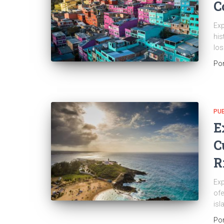
C
Exp
his
los
Po
PU
E
C
R
Exp
ofe
isl
Po