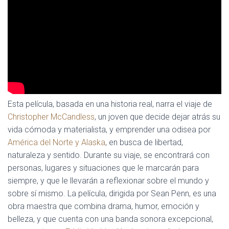
Esta película, basada en una historia real, narra el viaje de
Christopher McCandless
, un joven que decide dejar atrás su
vida cómoda y materialista, y emprender una odisea por
América del Norte y Alaska
, en busca de libertad,
naturaleza y sentido. Durante su viaje, se encontrará con
personas, lugares y situaciones que le marcarán para
siempre, y que le llevarán a reflexionar sobre el mundo y
sobre sí mismo. La película, dirigida por Sean Penn, es una
obra maestra que combina drama, humor, emoción y
belleza, y que cuenta con una banda sonora excepcional,