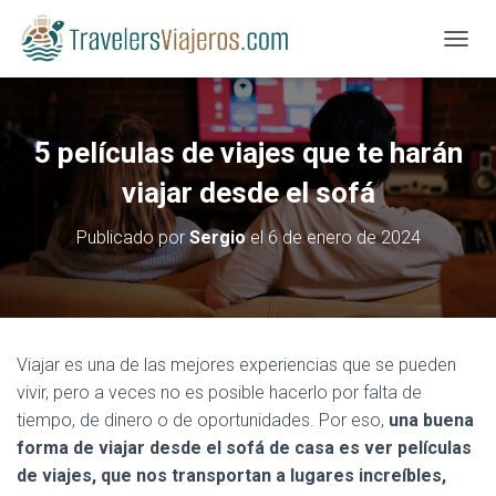
CAMBI
5 películas de viajes que te harán
viajar desde el sofá
Publicado por
Sergio
el
6 de enero de 2024
Viajar es una de las mejores experiencias que se pueden
vivir, pero a veces no es posible hacerlo por falta de
tiempo, de dinero o de oportunidades. Por eso,
una buena
forma de viajar desde el sofá de casa es ver películas
de viajes, que nos transportan a lugares increíbles,