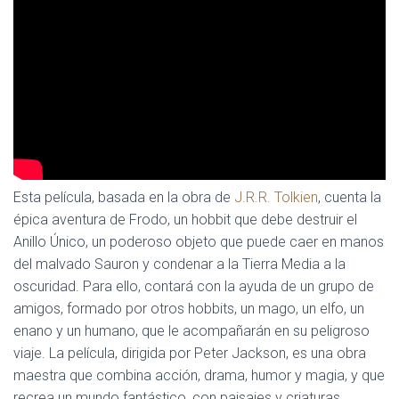
Esta película, basada en la obra de
J.R.R. Tolkien
, cuenta la
épica aventura de Frodo, un hobbit que debe destruir el
Anillo Único, un poderoso objeto que puede caer en manos
del malvado Sauron y condenar a la Tierra Media a la
oscuridad. Para ello, contará con la ayuda de un grupo de
amigos, formado por otros hobbits, un mago, un elfo, un
enano y un humano, que le acompañarán en su peligroso
viaje. La película, dirigida por Peter Jackson, es una obra
maestra que combina acción, drama, humor y magia, y que
recrea un mundo fantástico, con paisajes y criaturas