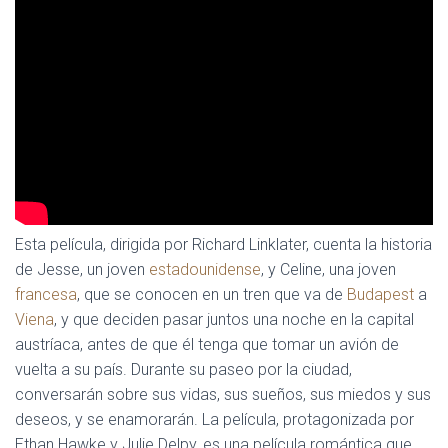
Esta película, dirigida por Richard Linklater, cuenta la historia
de Jesse, un joven
estadounidense
, y Celine, una joven
francesa
, que se conocen en un tren que va de
Budapest
a
Viena
, y que deciden pasar juntos una noche en la capital
austríaca, antes de que él tenga que tomar un avión de
vuelta a su país. Durante su paseo por la ciudad,
conversarán sobre sus vidas, sus sueños, sus miedos y sus
deseos, y se enamorarán. La película, protagonizada por
Ethan Hawke y Julie Delpy, es una película romántica que