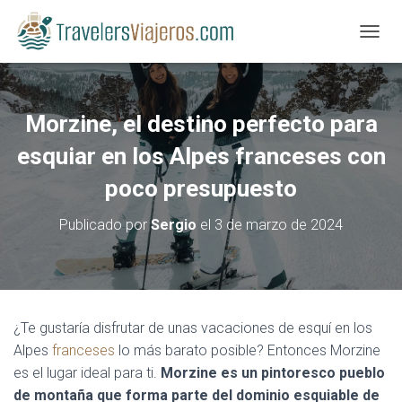
CAMBI
Morzine, el destino perfecto para
esquiar en los Alpes franceses con
poco presupuesto
Publicado por
Sergio
el
3 de marzo de 2024
¿Te gustaría disfrutar de unas vacaciones de esquí en los
Alpes
franceses
lo más barato posible? Entonces Morzine
es el lugar ideal para ti.
Morzine es un pintoresco pueblo
de montaña que forma parte del dominio esquiable de