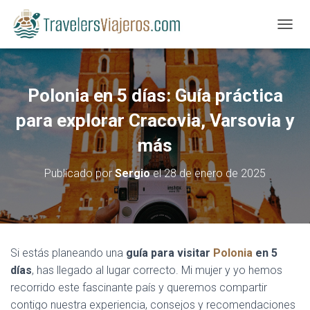
CAMBI
Polonia en 5 días: Guía práctica
para explorar Cracovia, Varsovia y
más
Publicado por
Sergio
el
28 de enero de 2025
Si estás planeando una
guía para visitar
Polonia
en 5
días
, has llegado al lugar correcto. Mi mujer y yo hemos
recorrido este fascinante país y queremos compartir
contigo nuestra experiencia, consejos y recomendaciones