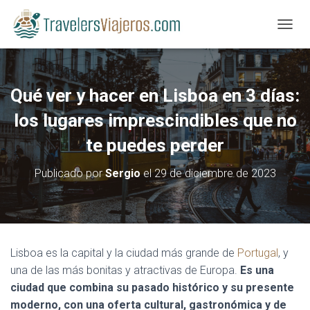
CAMBI
Qué ver y hacer en Lisboa en 3 días:
los lugares imprescindibles que no
te puedes perder
Publicado por
Sergio
el
29 de diciembre de 2023
Lisboa es la capital y la ciudad más grande de
Portugal
, y
una de las más bonitas y atractivas de Europa.
Es una
ciudad que combina su pasado histórico y su presente
moderno, con una oferta cultural, gastronómica y de