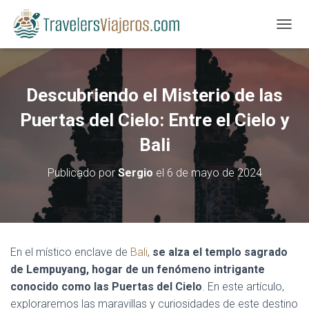
CAMBI
Descubriendo el Misterio de las
Puertas del Cielo: Entre el Cielo y
Bali
Publicado por
Sergio
el
6 de mayo de 2024
En el místico enclave de
Bali
,
se alza el templo sagrado
de Lempuyang, hogar de un fenómeno intrigante
conocido como las Puertas del Cielo
. En este artículo,
exploraremos las maravillas y curiosidades de este destino