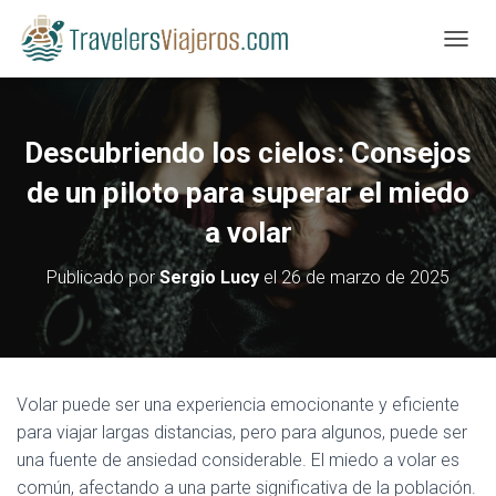
CAMBI
Descubriendo los cielos: Consejos
de un piloto para superar el miedo
a volar
Publicado por
Sergio Lucy
el
26 de marzo de 2025
Volar puede ser una experiencia emocionante y eficiente
para viajar largas distancias, pero para algunos, puede ser
una fuente de ansiedad considerable. El miedo a volar es
común, afectando a una parte significativa de la población.