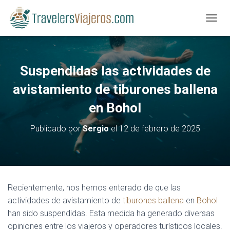
CAMBI
Suspendidas las actividades de
avistamiento de tiburones ballena
en Bohol
Publicado por
Sergio
el
12 de febrero de 2025
Recientemente, nos hemos enterado de que las
actividades de avistamiento de
tiburones ballena
en
Bohol
han sido suspendidas. Esta medida ha generado diversas
opiniones entre los viajeros y operadores turísticos locales.